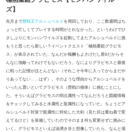
ズ】
先月まで
歴戦王アルシュベルド
を周回しており、ここ数週間はち
ょっと忙しくてプレイする時間がとれなかった。というわけでひ
さしぶりにモンハンワイルズを起動してまたアルシュベルドに挑
もうと思ったら新しい？イベントクエスト「極熱重鎧グラビモ
ス」が表示されていた。なんだか報酬もよさげだし星6だからそ
んなに強敵ってわけでもないだろう。なによりグラビモスと最後
に戦った記憶がほとんどない（それこそ今年に入ってからまだや
りあってない……はず）。そのような理由からアルシュベルドを
いったん置いといてグラビモス（歴戦の個体）に挑むことにし
た。そういえばグラビモスの弱点属性ってなんだろうと図鑑情報
をチェックしてみると水属性と龍属性になっていた。ちょうどア
ルシュベルド対策で龍属性に特化した大剣（見た目は重ね着で変
えてるけど）を装備していたのでそのまま何も変更せずに挑みに
いく。グラビモスといえば油湧き谷と想像していたら、なんと場