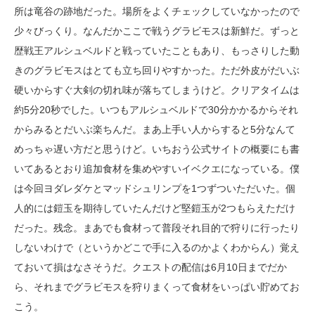
所は竜谷の跡地だった。場所をよくチェックしていなかったので
少々びっくり。なんだかここで戦うグラビモスは新鮮だ。ずっと
歴戦王アルシュベルドと戦っていたこともあり、もっさりした動
きのグラビモスはとても立ち回りやすかった。ただ外皮がだいぶ
硬いからすぐ大剣の切れ味が落ちてしまうけど。クリアタイムは
約5分20秒でした。いつもアルシュベルドで30分かかるからそれ
からみるとだいぶ楽ちんだ。まあ上手い人からすると5分なんて
めっちゃ遅い方だと思うけど。いちおう公式サイトの概要にも書
いてあるとおり追加食材を集めやすいイベクエになっている。僕
は今回ヨダレダケとマッドシュリンプを1つずついただいた。個
人的には鎧玉を期待していたんだけど堅鎧玉が2つもらえただけ
だった。残念。まあでも食材って普段それ目的で狩りに行ったり
しないわけで（というかどこで手に入るのかよくわからん）覚え
ておいて損はなさそうだ。クエストの配信は6月10日までだか
ら、それまでグラビモスを狩りまくって食材をいっぱい貯めてお
こう。