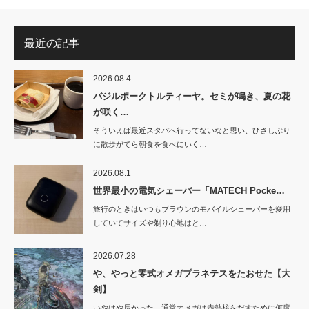
最近の記事
2026.08.4
バジルポークトルティーヤ。セミが鳴き、夏の花
が咲く…
そういえば最近スタバへ行ってないなと思い、ひさしぶり
に散歩がてら朝食を食べにいく…
2026.08.1
世界最小の電気シェーバー「MATECH Pocke…
旅行のときはいつもブラウンのモバイルシェーバーを愛用
していてサイズや剃り心地はと…
2026.07.28
や、やっと零式オメガプラネテスをたおせた【大
剣】
いやはや長かった。通常オメガは赤熱核をだすために何度