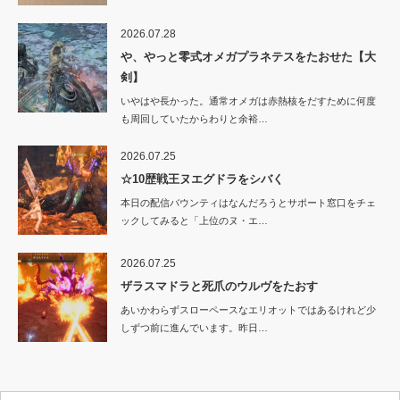
2026.07.28
や、やっと零式オメガプラネテスをたおせた【大
剣】
いやはや長かった。通常オメガは赤熱核をだすために何度
も周回していたからわりと余裕…
2026.07.25
☆10歴戦王ヌエグドラをシバく
本日の配信バウンティはなんだろうとサポート窓口をチェ
ックしてみると「上位のヌ・エ…
2026.07.25
ザラスマドラと死爪のウルヴをたおす
あいかわらずスローペースなエリオットではあるけれど少
しずつ前に進んでいます。昨日…