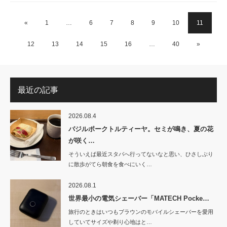
«
1
…
6
7
8
9
10
11
12
13
14
15
16
…
40
»
最近の記事
2026.08.4
バジルポークトルティーヤ。セミが鳴き、夏の花
が咲く…
そういえば最近スタバへ行ってないなと思い、ひさしぶり
に散歩がてら朝食を食べにいく…
2026.08.1
世界最小の電気シェーバー「MATECH Pocke…
旅行のときはいつもブラウンのモバイルシェーバーを愛用
していてサイズや剃り心地はと…