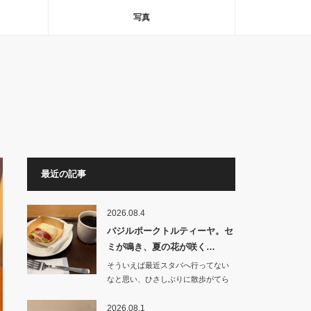
写真
最近の記事
2026.08.4
バジルポークトルティーヤ。セ
ミが鳴き、夏の花が咲く…
そういえば最近スタバへ行ってない
なと思い、ひさしぶりに散歩がてら
朝食を食べにいく…
2026.08.1