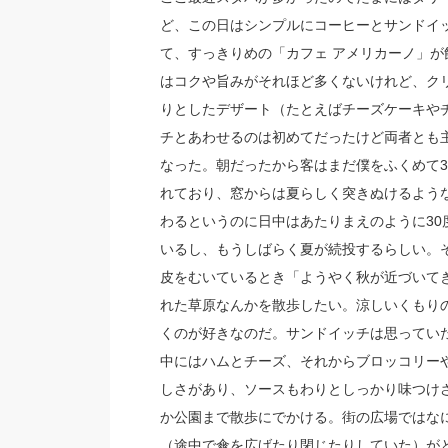
ど、この日はシンプルにコーヒーとサンドイ
て、すっきりめの「カフェ アメリカーノ」
はコクや旨みがそれほど多くないけれど、ク
りとしたデザート（たとえばチーズケーキや
チとあわせるのは初めてだったけど両者とも
なった。朝だったから客はまだ僕をふくめて3
れており、窓からは夏らしく突きぬけるような
わるというのに日中はあたりまえのように3
いるし、もうしばらく夏が続投するらしい。
皮をむいているとき「ようやく秋が近づいて
れた草原なんかを散歩したい。涼しいくもり
くのが好きなのだ。サンドイッチは思ってい
中にはハムとチーズ、それからブロッコリー
しさがあり、ソースもわりとしっかり味つけ
か公園まで散歩にでかける。街の広場ではな
（途中で傘を広げたり閉じたりしていた）が