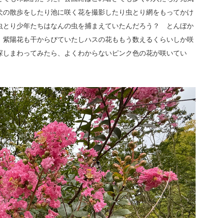
犬の散歩をしたり池に咲く花を撮影したり虫とり網をもってかけ
虫とり少年たちはなんの虫を捕まえていたんだろう？ とんぼか
。紫陽花も干からびていたしハスの花ももう数えるくらいしか咲
探しまわってみたら、よくわからないピンク色の花が咲いてい