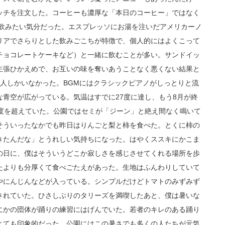
ッチを注文した。コーヒーも濃厚な「本日のコーヒー」ではなく
が飲みたい気分だった。エスプレッソにお湯を注いだアメリカーノ
リアでさらりとした飲みごこちが特徴で、個人的にはよくこって
チョコレートケーキなど）と一緒に飲むことが多い。サンドイッ
主張ひかえめで、お互いの味を奪いあうことなく悪くない結果と
人しかいなかった。BGMにはクラシックピアノがしっとりと流
青空が広がっている。気温はすでに27度に達し、もう8月が終
0度を超えていた。公園ではセミが「ジーン」と絶え間なく鳴いて
そういったなかでも昨日はりんごと梨と柿を食べた。とくに柿の
きたんだな」とうれしい気持ちになった。はやくススキにかこま
の日に、僕はそういうどこか寂しさを感じさせてくれる場所を歩
たよりも分厚くて食べごたえがあった。生地はふんわりしていて
やにんじんなどが入っている。シンプルだけどトマトのみずみず
されていた。ひさしぶりのタリーズを満喫したあと、僕は暑いな
にかの団体が踊りの練習にはげんでいた。若者のキレのある踊り
とても印象的だった。公園にはこの暑さでも多くの人たちが元気