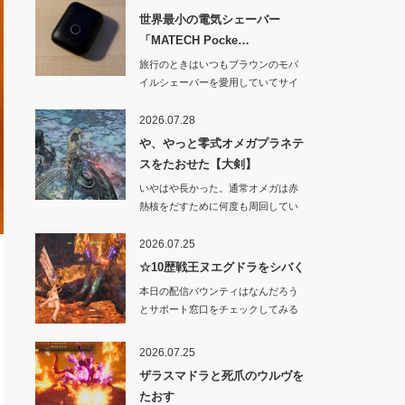
世界最小の電気シェーバー
「MATECH Pocke…
旅行のときはいつもブラウンのモバ
イルシェーバーを愛用していてサイ
ズや剃り心地はと…
2026.07.28
や、やっと零式オメガプラネテ
スをたおせた【大剣】
いやはや長かった。通常オメガは赤
熱核をだすために何度も周回してい
たからわりと余裕…
2026.07.25
☆10歴戦王ヌエグドラをシバく
本日の配信バウンティはなんだろう
とサポート窓口をチェックしてみる
と「上位のヌ・エ…
2026.07.25
ザラスマドラと死爪のウルヴを
たおす