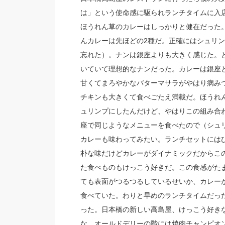
は」という使命感に駆られランチタイムに入
ほうれん草のカレーはしっかりと健在だった
んカレーは先ほどの2種だ。正確にはシュリ
忘れた）。ナンは銀座よりも大きく感じた。
いていて理想的なナンだった。カレーは銀座
甘くてまろやかなバターマサラがやはり病み
チキンも大きくて食べごたえ満載だ。ほうれ
ュリンプにしたんだけど、やはりこの組み合
座で同じようなメニューを食べたので（シュ
カレーも味わってみたい。ランチセットには
朴な味だけどカレーがダイナミックだからこ
た食べものもけっこう好きだ。この食感がた
ても表面がつるつるしているせいか、カレー
食べていた。わりと早めのランチタイムだっ
った。日本橋の新しい高島屋、けっこう好き
な。オールドデリーの階には焼肉チャンピオ