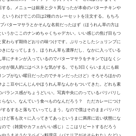
店する。メニューは銀座と少々異なったが本命のバターチキンや
。というわけでこの日は2種のカレーセットを注文する。もちろ
ンプバターマサラとかそんな名前だったはず（ほうれん草の方は
というかここのナンめちゃくちゃデカい。いい感じの焦げ目もつ
と変わらず期待どおりの味つけです。ぷりっとしたシュリンプに
つきになってしまう。ほうれん草も濃厚だし、なかに入っている
ん草にチキンが入っているのでバターマサラをチキンではなくシ
わせが個人的にはベストな気がする。でも3日くらいまえにも銀
リンプがない曜日だったのでチキンだったけど）そろそろほかの
ひよこ豆やにんじんやほうれん草なんかもついてきた。どれも素
のバランス感がちょうどいい。写真中央にのっているパリパリし
まらない。なんていう食べものなんだろう？ ただカレーにつけ
がするすると落ちていってしまう。なので僕はそのままパリパリ
たけど客も次々に入ってきてあっというまに満席に近い状態にな
なので（雑貨やカフェがいい感じ）ここはリピートするだろう
ンやうまそうなスペイン料理店（パエリアがそそられた）などい