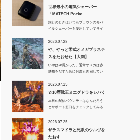
世界最小の電気シェーバー
「MATECH Pocke…
旅行のときはいつもブラウンのモバ
イルシェーバーを愛用していてサイ
ズや剃り心地はと…
2026.07.28
や、やっと零式オメガプラネテ
スをたおせた【大剣】
いやはや長かった。通常オメガは赤
熱核をだすために何度も周回してい
たからわりと余裕…
2026.07.25
☆10歴戦王ヌエグドラをシバく
本日の配信バウンティはなんだろう
とサポート窓口をチェックしてみる
と「上位のヌ・エ…
2026.07.25
ザラスマドラと死爪のウルヴを
たおす