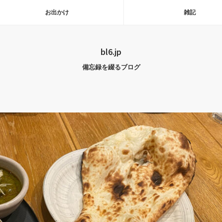
お出かけ
雑記
bl6.jp
備忘録を綴るブログ