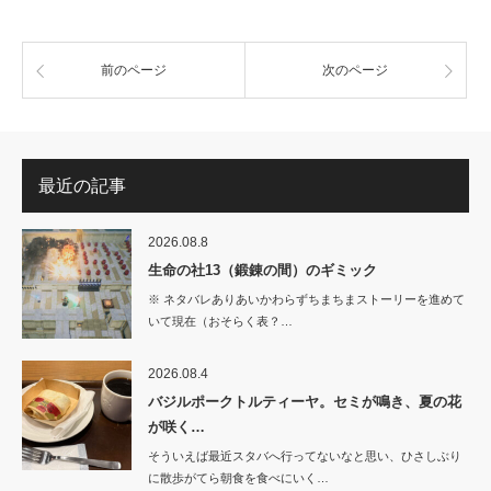
前のページ
次のページ
最近の記事
2026.08.8
生命の社13（鍛錬の間）のギミック
※ ネタバレありあいかわらずちまちまストーリーを進めて
いて現在（おそらく表？…
2026.08.4
バジルポークトルティーヤ。セミが鳴き、夏の花
が咲く…
そういえば最近スタバへ行ってないなと思い、ひさしぶり
に散歩がてら朝食を食べにいく…