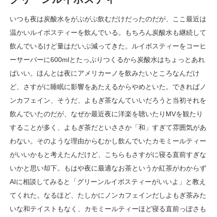
いつも夜は炭酸水をがぶがぶ飲むだけだったのだが、ここ最近は
温かいルイボスティーを飲んでいる。もちろん炭酸水も継続して
飲んでいるけど量はだいぶ減ってきた。ルイボスティーをコーヒ
ーサーバーに600mlとたっぷりつくるから炭酸水はちょっとあれ
ばいい。ほんとは夜にアメリカーノを飲みたいところなんだけ
ど、さすがに睡眠に影響をあたえるからやめといた。できればノ
ンカフェイン、そうだ、よもぎ茶なんていいだろうと当初それを
飲んでいたのだが、なぜか最近夜に洋楽を聴いたりMVを観たり
することが多く、よもぎ茶だといささか「和」すぎて雰囲気があ
わない。そのような理由からむかし飲んでいたカモミールティー
がいいかもと考えたんだけど、こちらもさすがに寝る直前すぎな
いかと思い却下。もはや夜に最適なお茶というか紅茶がわからず
AIに相談してみると「グリーンルイボスティーがいいよ」と教え
てくれた。なるほど、たしかにノンカフェインだしよもぎ茶みた
いな和テイストもなく、カモミールティーほど寝る直前っぽさも