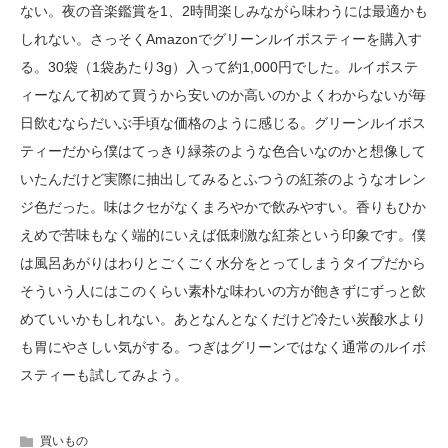
ない。夜の音楽鑑賞を1、2時間楽しみながら味わうには最適かも
しれない。さっそくAmazonでグリーンルイボスティーを購入す
る。30袋（1袋あたり3g）入って約1,000円でした。ルイボステ
ィーなんて初めて買うから安いのか高いのかよくわからないが毎
日飲むならだいぶ手頃な価格のように感じる。グリーンルイボス
ティーだから僕はてっきり緑茶のような色合いなのかと想像して
いたんだけど実際に抽出してみるとふつうの紅茶のようなオレン
ジ色だった。味はクセがなくまろやかで飲みやすい。香りもひか
えめで苦味もなく端的にいえば低刺激な紅茶という印象です。僕
は風呂あがりはわりとごくごく水分をとってしまうタイプだから
そういう人にはこのくらい素朴な味わいの方が飽きずにずっと飲
めていいかもしれない。あとなんとなくだけど冷たい炭酸水より
も胃にやさしい気がする。つぎはグリーンではなく通常のルイボ
スティーも試してみよう。
買いもの