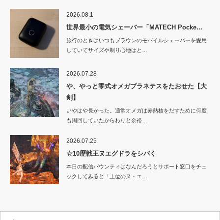
2026.08.1
世界最小の電気シェーバー「MATECH Pocke…
旅行のときはいつもブラウンのモバイルシェーバーを愛用
していてサイズや剃り心地はと…
2026.07.28
や、やっと零式オメガプラネテスをたおせた【大
剣】
いやはや長かった。通常オメガは赤熱核をだすために何度
も周回していたからわりと余裕…
2026.07.25
☆10歴戦王ヌエグドラをシバく
本日の配信バウンティはなんだろうとサポート窓口をチェ
ックしてみると「上位のヌ・エ…