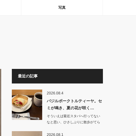
写真
最近の記事
2026.08.4
バジルポークトルティーヤ。セ
ミが鳴き、夏の花が咲く…
そういえば最近スタバへ行ってない
なと思い、ひさしぶりに散歩がてら
朝食を食べにいく…
2026.08.1