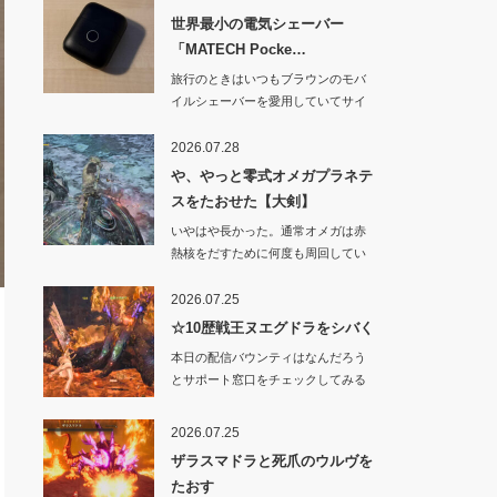
世界最小の電気シェーバー
「MATECH Pocke…
旅行のときはいつもブラウンのモバ
イルシェーバーを愛用していてサイ
ズや剃り心地はと…
2026.07.28
や、やっと零式オメガプラネテ
スをたおせた【大剣】
いやはや長かった。通常オメガは赤
熱核をだすために何度も周回してい
たからわりと余裕…
2026.07.25
☆10歴戦王ヌエグドラをシバく
本日の配信バウンティはなんだろう
とサポート窓口をチェックしてみる
と「上位のヌ・エ…
2026.07.25
ザラスマドラと死爪のウルヴを
たおす