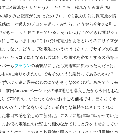
けて単4電池をとりだそうとしたところ、残念ながら備蓄切れ。
4の姿をみた記憶がなかったので）。でも数カ月前に乾電池を購
視感は」と過去のブログを遡ってみたら、どうやら今年の2月に
池がぎっしりとおさまっている。そういえばこのときは電動シェ
れにしてもいま手元にこれだけ乾電池があるというのにサイズが
極まりない。どうして乾電池というのは（あくまでサイズの視点
終わったらゴミにもなるし僕はもう乾電池を必要とする製品を正
ーバーも
ブラウン
の新製品にしたら充電式に変わったんだっけ。
のものに乗りかえたい。でもそのような製品ってあるのかな？
もずいぶん遠い過去のものにできそうなのだけど。ああでもリモ
、前回Amazonベーシックの単3電池を購入したから今回もおな
個入りで700円ちょいとなかなかのお手ごろ価格です。目をひくオ
はいいがたい作業をいくばくか前向きな気持ちにさせてくれる
した非日常感を楽しめて新鮮だ。デスクに無作為に転がっていた
。まあ僕の電池たちは堅固な棚のなかでじっと身をよせあってい
備されたので、このさき乾電池に困ることは（そして汎用性につ