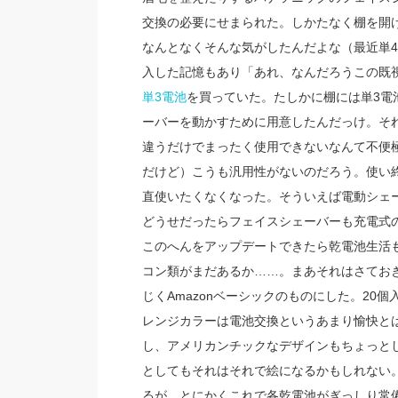
交換の必要にせまられた。しかたなく棚を開
なんとなくそんな気がしたんだよな（最近単
入した記憶もあり「あれ、なんだろうこの既
単3電池
を買っていた。たしかに棚には単3電
ーバーを動かすために用意したんだっけ。そ
違うだけでまったく使用できないなんて不便
だけど）こうも汎用性がないのだろう。使い
直使いたくなくなった。そういえば電動シェ
どうせだったらフェイスシェーバーも充電式
このへんをアップデートできたら乾電池生活
コン類がまだあるか……。まあそれはさておき
じくAmazonベーシックのものにした。20
レンジカラーは電池交換というあまり愉快と
し、アメリカンチックなデザインもちょっと
としてもそれはそれで絵になるかもしれない
るが。とにかくこれで各乾電池がぎっしり常