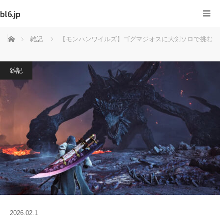
bl6.jp
ホーム
雑記
【モンハンワイルズ】ゴグマジオスに大剣ソロで挑む
雑記
2026.02.1