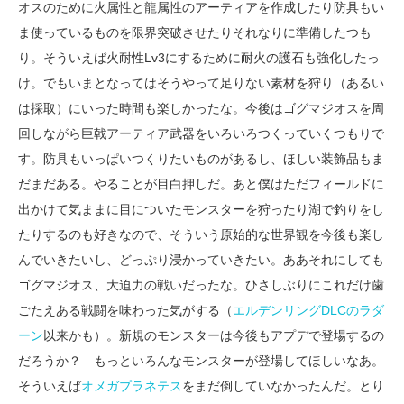
オスのために火属性と龍属性のアーティアを作成したり防具もい
ま使っているものを限界突破させたりそれなりに準備したつも
り。そういえば火耐性Lv3にするために耐火の護石も強化したっ
け。でもいまとなってはそうやって足りない素材を狩り（あるい
は採取）にいった時間も楽しかったな。今後はゴグマジオスを周
回しながら巨戟アーティア武器をいろいろつくっていくつもりで
す。防具もいっぱいつくりたいものがあるし、ほしい装飾品もま
だまだある。やることが目白押しだ。あと僕はただフィールドに
出かけて気ままに目についたモンスターを狩ったり湖で釣りをし
たりするのも好きなので、そういう原始的な世界観を今後も楽し
んでいきたいし、どっぷり浸かっていきたい。ああそれにしても
ゴグマジオス、大迫力の戦いだったな。ひさしぶりにこれだけ歯
ごたえある戦闘を味わった気がする（
エルデンリングDLCのラダ
ーン
以来かも）。新規のモンスターは今後もアプデで登場するの
だろうか？ もっといろんなモンスターが登場してほしいなあ。
そういえば
オメガプラネテス
をまだ倒していなかったんだ。とり