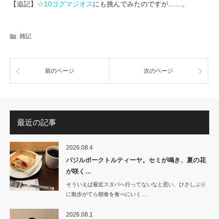
【追記】
☆10ゴグマジオス
にも挑んでみたのですが……。
雑記
前のページ
次のページ
最近の記事
2026.08.4
バジルポークトルティーヤ。セミが鳴き、夏の花
が咲く…
そういえば最近スタバへ行ってないなと思い、ひさしぶり
に散歩がてら朝食を食べにいく…
2026.08.1