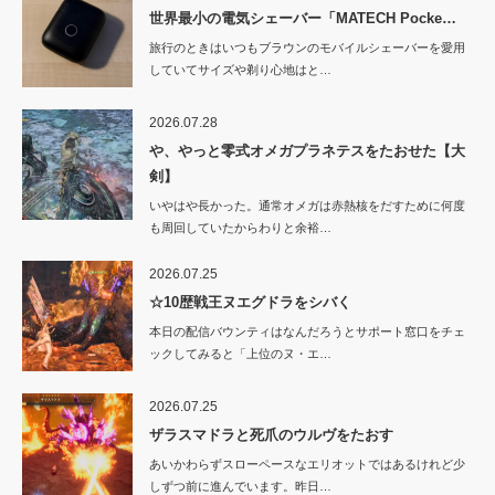
世界最小の電気シェーバー「MATECH Pocke…
旅行のときはいつもブラウンのモバイルシェーバーを愛用
していてサイズや剃り心地はと…
2026.07.28
や、やっと零式オメガプラネテスをたおせた【大
剣】
いやはや長かった。通常オメガは赤熱核をだすために何度
も周回していたからわりと余裕…
2026.07.25
☆10歴戦王ヌエグドラをシバく
本日の配信バウンティはなんだろうとサポート窓口をチェ
ックしてみると「上位のヌ・エ…
2026.07.25
ザラスマドラと死爪のウルヴをたおす
あいかわらずスローペースなエリオットではあるけれど少
しずつ前に進んでいます。昨日…