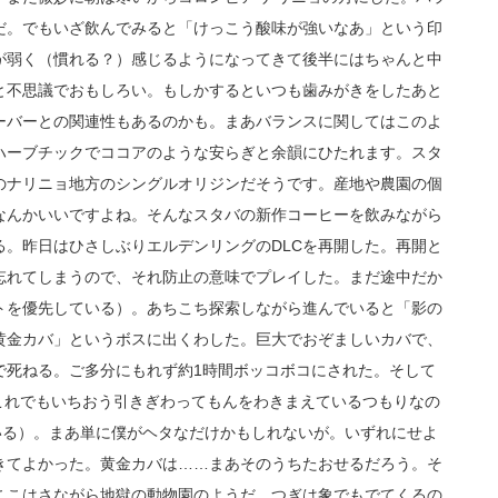
だ。でもいざ飲んでみると「けっこう酸味が強いなあ」という印
が弱く（慣れる？）感じるようになってきて後半にはちゃんと中
と不思議でおもしろい。もしかするといつも歯みがきをしたあと
ーバーとの関連性もあるのかも。まあバランスに関してはこのよ
ハーブチックでココアのような安らぎと余韻にひたれます。スタ
のナリニョ地方のシングルオリジンだそうです。産地や農園の個
なんかいいですよね。そんなスタバの新作コーヒーを飲みながら
。昨日はひさしぶりエルデンリングのDLCを再開した。再開と
忘れてしまうので、それ防止の意味でプレイした。まだ途中だか
トを優先している）。あちこち探索しながら進んでいると「影の
黄金カバ」というボスに出くわした。巨大でおぞましいカバで、
で死ねる。ご多分にもれず約1時間ボッコボコにされた。そして
これでもいちおう引きぎわってもんをわきまえているつもりなの
いる）。まあ単に僕がヘタなだけかもしれないが。いずれにせよ
きてよかった。黄金カバは……まあそのうちたおせるだろう。そ
ここはさながら地獄の動物園のようだ。つぎは象でもでてくるの