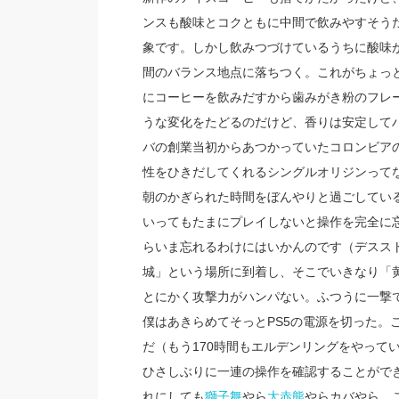
ンスも酸味とコクともに中間で飲みやすそう
象です。しかし飲みつづけているうちに酸味
間のバランス地点に落ちつく。これがちょっ
にコーヒーを飲みだすから歯みがき粉のフレ
うな変化をたどるのだけど、香りは安定して
バの創業当初からあつかっていたコロンビア
性をひきだしてくれるシングルオリジンって
朝のかぎられた時間をぼんやりと過ごしている
いってもたまにプレイしないと操作を完全に
らいま忘れるわけにはいかんのです（デスス
城」という場所に到着し、そこでいきなり「
とにかく攻撃力がハンパない。ふつうに一撃
僕はあきらめてそっとPS5の電源を切った。
だ（もう170時間もエルデンリングをやって
ひさしぶりに一連の操作を確認することがで
れにしても
獅子舞
やら
大赤熊
やらカバやら、