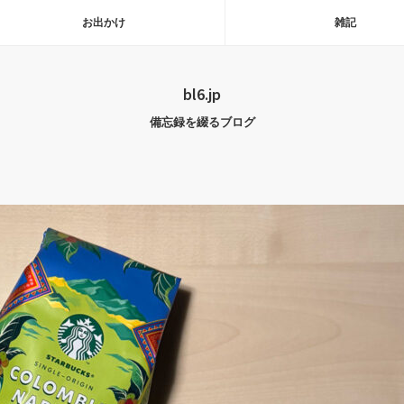
お出かけ
雑記
bl6.jp
備忘録を綴るブログ