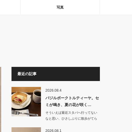
写真
最近の記事
2026.08.4
バジルポークトルティーヤ。セ
ミが鳴き、夏の花が咲く…
そういえば最近スタバへ行ってない
なと思い、ひさしぶりに散歩がてら
朝食を食べにいく…
2026.08.1