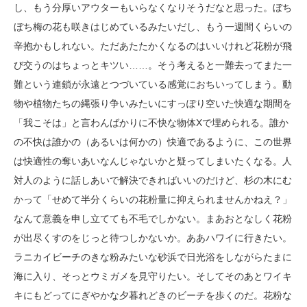
し、もう分厚いアウターもいらなくなりそうだなと思った。ぼち
ぼち梅の花も咲きはじめているみたいだし、もう一週間くらいの
辛抱かもしれない。ただあたたかくなるのはいいけれど花粉が飛
び交うのはちょっとキツい……。そう考えると一難去ってまた一
難という連鎖が永遠とつづいている感覚におちいってしまう。動
物や植物たちの縄張り争いみたいにすっぽり空いた快適な期間を
「我こそは」と言わんばかりに不快な物体Xで埋められる。誰か
の不快は誰かの（あるいは何かの）快適であるように、この世界
は快適性の奪いあいなんじゃないかと疑ってしまいたくなる。人
対人のように話しあいで解決できればいいのだけど、杉の木にむ
かって「せめて半分くらいの花粉量に抑えられませんかねえ？」
なんて意義を申し立てても不毛でしかない。まあおとなしく花粉
が出尽くすのをじっと待つしかないか。ああハワイに行きたい。
ラニカイビーチのきな粉みたいな砂浜で日光浴をしながらたまに
海に入り、そっとウミガメを見守りたい。そしてそのあとワイキ
キにもどってにぎやかな夕暮れどきのビーチを歩くのだ。花粉な