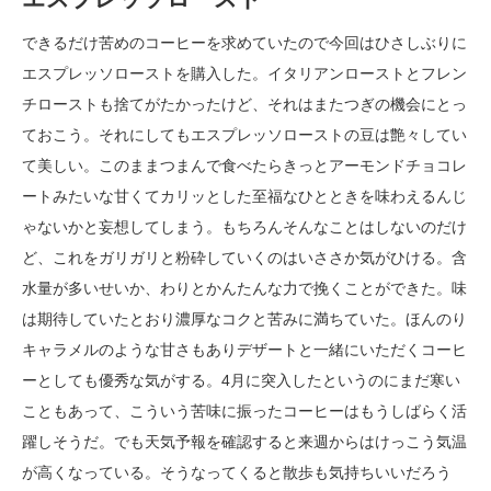
できるだけ苦めのコーヒーを求めていたので今回はひさしぶりに
エスプレッソローストを購入した。イタリアンローストとフレン
チローストも捨てがたかったけど、それはまたつぎの機会にとっ
ておこう。それにしてもエスプレッソローストの豆は艶々してい
て美しい。このままつまんで食べたらきっとアーモンドチョコレ
ートみたいな甘くてカリッとした至福なひとときを味わえるんじ
ゃないかと妄想してしまう。もちろんそんなことはしないのだけ
ど、これをガリガリと粉砕していくのはいささか気がひける。含
水量が多いせいか、わりとかんたんな力で挽くことができた。味
は期待していたとおり濃厚なコクと苦みに満ちていた。ほんのり
キャラメルのような甘さもありデザートと一緒にいただくコーヒ
ーとしても優秀な気がする。4月に突入したというのにまだ寒い
こともあって、こういう苦味に振ったコーヒーはもうしばらく活
躍しそうだ。でも天気予報を確認すると来週からはけっこう気温
が高くなっている。そうなってくると散歩も気持ちいいだろう