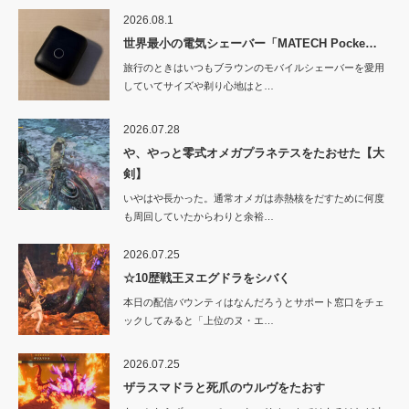
2026.08.1
世界最小の電気シェーバー「MATECH Pocke…
旅行のときはいつもブラウンのモバイルシェーバーを愛用
していてサイズや剃り心地はと…
2026.07.28
や、やっと零式オメガプラネテスをたおせた【大
剣】
いやはや長かった。通常オメガは赤熱核をだすために何度
も周回していたからわりと余裕…
2026.07.25
☆10歴戦王ヌエグドラをシバく
本日の配信バウンティはなんだろうとサポート窓口をチェ
ックしてみると「上位のヌ・エ…
2026.07.25
ザラスマドラと死爪のウルヴをたおす