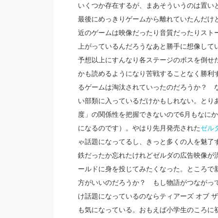
いくつか存在するが、まあそういうのは置いと
最後にめっきりゲームから離れていたんだけ
近のゲームは映像だったり音質だったりスト
上がっているんだろうなあと勝手に想像して
予想以上にすんなり各ステージのボスを倒せ
かも読めるようになり苦戦することなく勝利
るゲームは淘汰されていったのだろうか？ 
い部類に入っているだけかもしれない。とり
度」の関係性を把握できないので6月もなに
になるのです）。やはり先月発売された
ゼル
ゃ話題になってるし、きっと多くの人を魅了
鉄だったか忘れたけれどゼルダの広告映像が
ールドに身を投じてみたくなった。ところで新
方がいいのだろうか？ もし物語がつながっ
け話題になっているのならティアーズ オブ 
も気になっている。おもえば小学生のころに