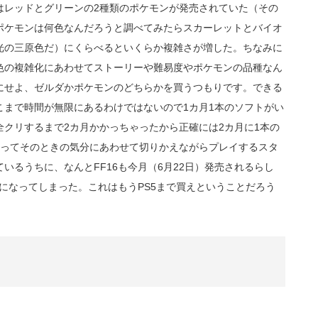
はレッドとグリーンの2種類のポケモンが発売されていた（その
ポケモンは何色なんだろうと調べてみたらスカーレットとバイオ
光の三原色だ）にくらべるといくらか複雑さが増した。ちなみに
色の複雑化にあわせてストーリーや難易度やポケモンの品種なん
にせよ、ゼルダかポケモンのどちらかを買うつもりです。できる
こまで時間が無限にあるわけではないので1カ月1本のソフトがい
クリするまで2カ月かかっちゃったから正確には2カ月に1本の
買ってそのときの気分にあわせて切りかえながらプレイするスタ
いるうちに、なんとFF16も今月（6月22日）発売されるらし
汰になってしまった。これはもうPS5まで買えということだろう