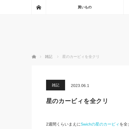
ホーム
買いもの
ホーム
雑記
星のカービィを全クリ
雑記
2023.06.1
星のカービィを全クリ
2週間くらいまえに
Swichの星のカービィ
を全