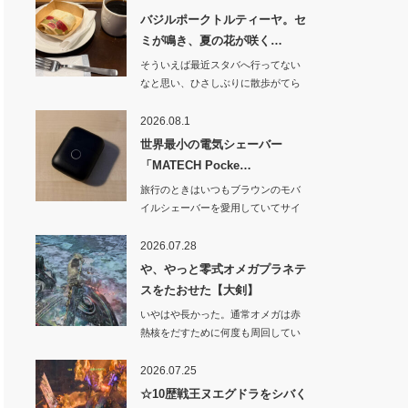
バジルポークトルティーヤ。セ
ミが鳴き、夏の花が咲く…
そういえば最近スタバへ行ってない
なと思い、ひさしぶりに散歩がてら
朝食を食べにいく…
2026.08.1
世界最小の電気シェーバー
「MATECH Pocke…
旅行のときはいつもブラウンのモバ
イルシェーバーを愛用していてサイ
ズや剃り心地はと…
2026.07.28
や、やっと零式オメガプラネテ
スをたおせた【大剣】
いやはや長かった。通常オメガは赤
熱核をだすために何度も周回してい
たからわりと余裕…
2026.07.25
☆10歴戦王ヌエグドラをシバく