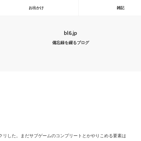
お出かけ
雑記
bl6.jp
備忘録を綴るブログ
クリした。まだサブゲームのコンプリートとかやりこめる要素は