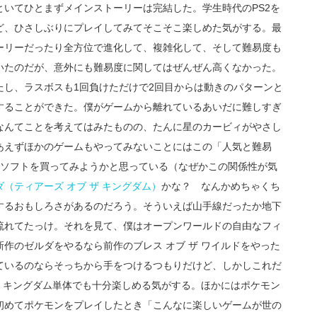
いてひとまずメインストーリーは完結した。学生時代のPS2を
ど、ひさしぶりにプレイしてみてそこそこ楽しめた気がする。最
ーリーだったり全方位で進化して、複雑化して、そして難易度も
いたのだが、意外にも難易度に関してはぜんぜん高くなかった。
たし、ラスボスも1回負けただけで2回目からは動きのパターンと
することができた。僕がゲームから離れているあいだに難しすぎ
なんてことを考えてはみたものの、たんに星のカービィがやさし
あえずほかのゲームもやってみないことにはこの「人気と難易
かソフトを買ってみようかと思っている（なぜかこの関係性が気
ダ（ティアーズ オブ ザ キングダム）
かな？ なんかめちゃくち
するおもしろさがあるのだろう。そういえば山手線だったか地下
流れてたっけ。それを見て、僕はオープンワールドの自由なフィ
作のゼルダをやるなら前作のブレス オブ ザ ワイルドをやった
ているのならそっちから手をつけるつもりだけど、しかしこれだ
ザ キングダム単体でも十分楽しめる気がする。ほかにはポケモン
初めてポケモンをプレイしたとき「こんなに楽しいゲームが世の