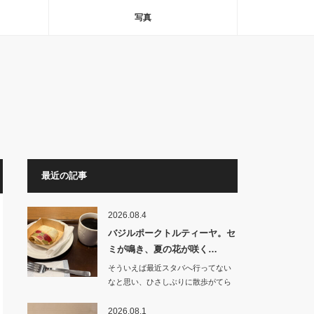
写真
最近の記事
2026.08.4
バジルポークトルティーヤ。セ
ミが鳴き、夏の花が咲く…
そういえば最近スタバへ行ってない
なと思い、ひさしぶりに散歩がてら
朝食を食べにいく…
2026.08.1