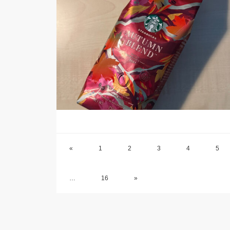
«
1
2
3
4
5
…
16
»