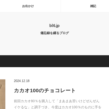
お出かけ
雑記
bl6.jp
備忘録を綴るブログ
2024.12.18
カカオ100のチョコレート
前回カカオ80％を購入して「まあまあ苦いけどぜんぜん
イケるな」と調子づき、今度はカカオ100％のものに手を