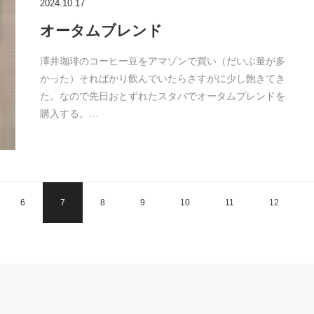
2024.10.17
オータムブレンド
澤井珈琲のコーヒー豆をアマゾンで買い（だいぶ量が多
かった）そればかり飲んでいたらさすがに少し飽きてき
た。なので先日おとずれたスタバでオータムブレンドを
購入する。…
6
7
8
9
10
11
12