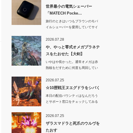
世界最小の電気シェーバー
「MATECH Pocke…
旅行のときはいつもブラウンのモバ
イルシェーバーを愛用していてサイ
ズや剃り心地はと…
2026.07.28
や、やっと零式オメガプラネテ
スをたおせた【大剣】
いやはや長かった。通常オメガは赤
熱核をだすために何度も周回してい
たからわりと余裕…
2026.07.25
☆10歴戦王ヌエグドラをシバく
本日の配信バウンティはなんだろう
とサポート窓口をチェックしてみる
と「上位のヌ・エ…
2026.07.25
ザラスマドラと死爪のウルヴを
たおす